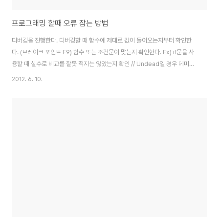
프로그래밍 할때 오류 잡는 방법
디버깅을 진행한다. 디버깅할 때 함수에 제대로 값이 들어오는지부터 확인한
다. (브레이크 포인트 F9) 함수 또는 조건문이 맞는지 확인한다. Ex) if문을 사
용할 때 실수로 비교를 잘못 적지는 않았는지 확인 // Undead일 경우 데미지
2배 if(monsterType == eType.Undead) { ApplyDamage(Damage
2012. 6. 10.
* 2); } // 조건을 잘못 사용한 경우 if(monsterType != eType.Undead) {
ApplyDamage(Damage * 2); } 비교 연산이 있는지 확인한다. ( == ) 확인
대입으로 처리되었는지 // ==을 실수로 = 으로 대입해서 오류나는 경우
if(monsterType = eType.Undead) { ApplyDamage(Damage * ..