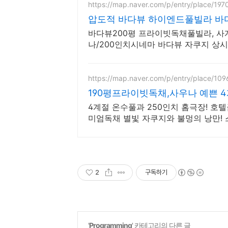
https://map.naver.com/p/entry/place/19
압도적 바다뷰 하이엔드풀빌라 바
바다뷰200평 프라이빗독채풀빌라, 
나/200인치시네마 바다뷰 자쿠지 상시 
드식 사우나,200평정원
https://map.naver.com/p/entry/place/10
190평프라이빗독채,사우나 예쁜 
4계절 온수풀과 250인치 홈극장! 호
미엄독채 별빛 자쿠지와 불멍의 낭만!
한 배려의 감성숙소
2
구독하기
'
Programming
' 카테고리의 다른 글