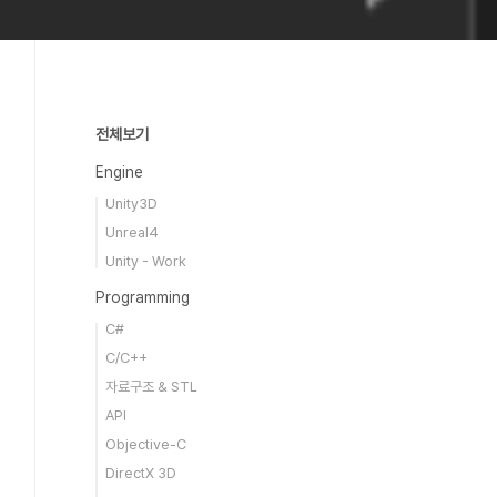
전체보기
Engine
Unity3D
Unreal4
Unity - Work
Programming
C#
C/C++
자료구조 & STL
API
Objective-C
DirectX 3D