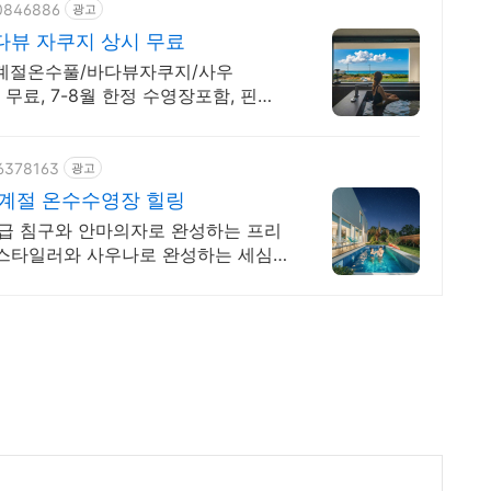
70846886
광고
다뷰 자쿠지 상시 무료
사계절온수풀/바다뷰자쿠지/사우
무료, 7-8월 한정 수영장포함, 핀란
96378163
광고
4계절 온수수영장 힐링
텔급 침구와 안마의자로 완성하는 프리
 스타일러와 사우나로 완성하는 세심