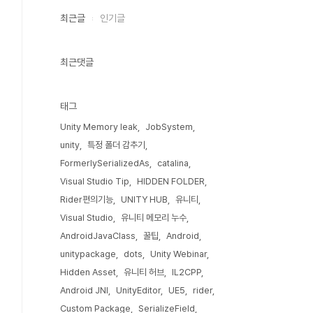
최근글
인기글
최근댓글
태그
Unity Memory leak
JobSystem
unity
특정 폴더 감추기
FormerlySerializedAs
catalina
Visual Studio Tip
HIDDEN FOLDER
Rider편의기능
UNITY HUB
유니티
Visual Studio
유니티 메모리 누수
AndroidJavaClass
꿀팁
Android
unitypackage
dots
Unity Webinar
Hidden Asset
유니티 허브
IL2CPP
Android JNI
UnityEditor
UE5
rider
Custom Package
SerializeField