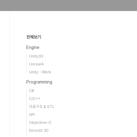
전체보기
Engine
Unity3D
Unreal4
Unity - Work
Programming
C#
C/C++
자료구조 & STL
API
Objective-C
DirectX 3D